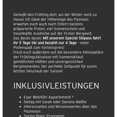
Genießt den Frühling dort, wo der Winter noch zu
Hause ist! Dank der Höhenlage des Paznaun
erwarten euch auch nach Ostern bestens
präparierte Pisten, viel Sonnenschein und
traumhafte Ausblicke auf die Tiroler Bergwelt.
Das Beste daran:
Mit unserem
Special Skipass
fahrt
ihr
5 Tage Ski und bezahlt nur 4 Tage
– mehr
Pistenspaß zum Vorteilspreis!
Freut euch außerdem auf die besondere Atmosphäre
der Frühlingsskisaison mit Sonnenskilauf,
gemütlichen Hütten und unvergesslichen
Bergmomenten. Der perfekte Zeitpunkt für euren
letzten Skiurlaub der Saison!
INKLUSIVLEISTUNGEN
Euer Wohlfühl Appartement *
Skitag mit Sarah oder Daniela Mattle
Interessantes und Wissenswertes über das
Paznnaun
Spring Blanc Programm