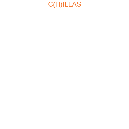
C(H)ILLAS
Au 485
A – 6555 Kappl
+43 5445 6224
apart@mattle.at
FERIENWOHNEN
Dorf 267
A – 6555 Kappl
+43 5445 6224
apart@mattle.at
APART ZIMALIS
Maas 87b
A – 6563 Galtür
+43 5443 8420
apart@mattle.at